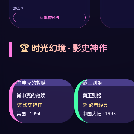
2023季
✨ 想看/预约
🏆 时光幻境 · 影史神作
肖申克的救赎
霸王别姬
🏆 影史神作
🏆 必看经典
美国 · 1994
中国大陆 · 1993