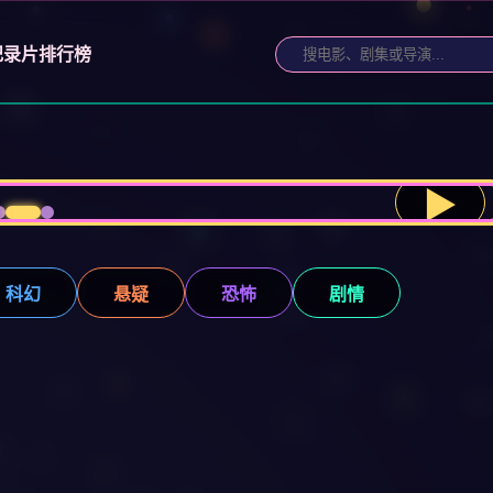
纪录片
排行榜
▶
科幻
悬疑
恐怖
剧情