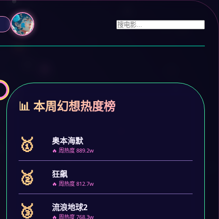
📊 本周幻想热度榜
🥇
奥本海默
🔥 周热度 889.2w
🥈
狂飙
🔥 周热度 812.7w
🥉
流浪地球2
🔥 周热度 768.3w