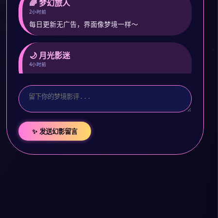
🌈 梦幻旅人
2小时前
每日更新无广告，界面像梦境一样～
🌙 月光影迷
4小时前
预约了封神第二部，期待幻影特别版！
✨ 发送幻影留言