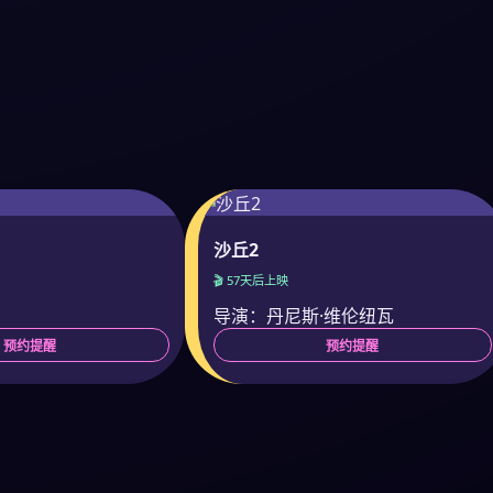
沙丘2
🎬 57天后上映
导演：丹尼斯·维伦纽瓦
预约提醒
预约提醒