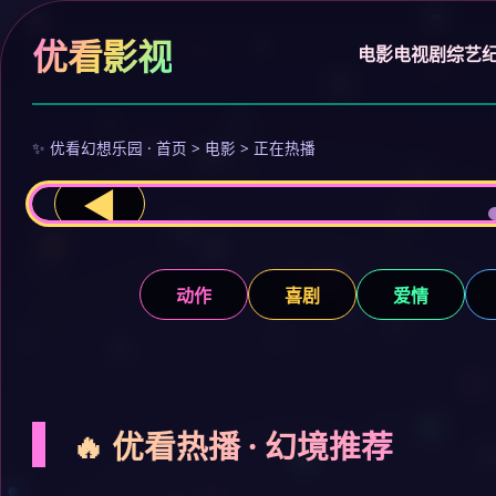
优看影视
电影
电视剧
综艺
✨ 优看幻想乐园 · 首页 > 电影 > 正在热播
◀
动作
喜剧
爱情
🔥 优看热播 · 幻境推荐