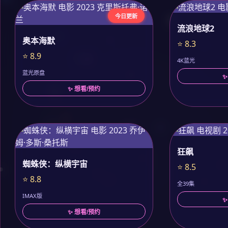
今日更新
流浪地球2
奥本海默
⭐ 8.3
⭐ 8.9
4K蓝光
蓝光原盘
✨
✨ 想看/预约
狂飙
蜘蛛侠：纵横宇宙
⭐ 8.5
⭐ 8.8
全39集
IMAX版
✨
✨ 想看/预约