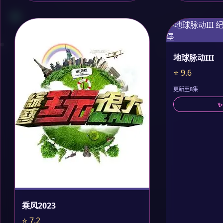
地球脉动III
⭐ 9.6
更新至8集
✨
乘风2023
⭐ 7.2