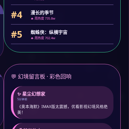
#4
漫长的季节
🔥 周热度 735.8w
#5
蜘蛛侠：纵横宇宙
🔥 周热度 702.4w
💬 幻境留言板 · 彩色回响
✨ 星尘幻想家
5分钟前
《奥本海默》IMAX版太震撼，优看影视幻境风格绝
美！