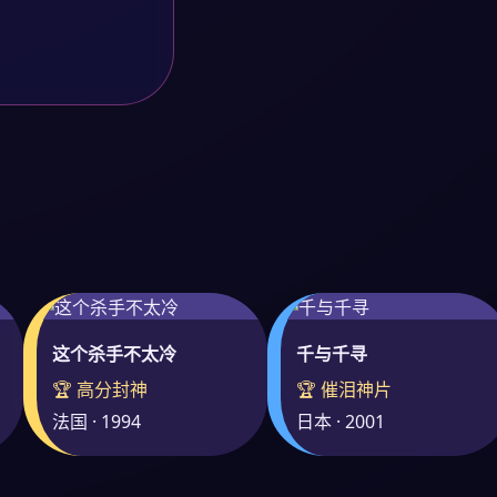
这个杀手不太冷
千与千寻
🏆 高分封神
🏆 催泪神片
法国 · 1994
日本 · 2001