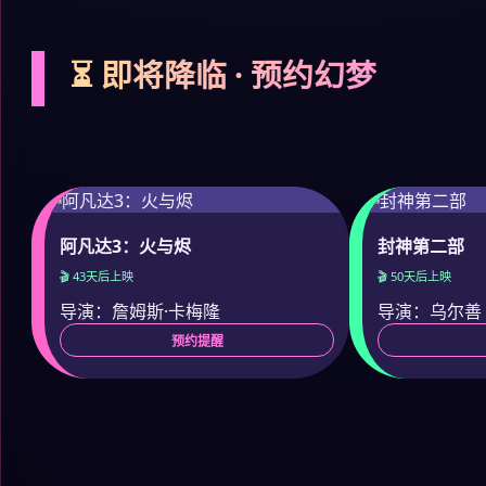
⏳ 即将降临 · 预约幻梦
阿凡达3：火与烬
封神第二部
🎬 43天后上映
🎬 50天后上映
导演：詹姆斯·卡梅隆
导演：乌尔善
预约提醒